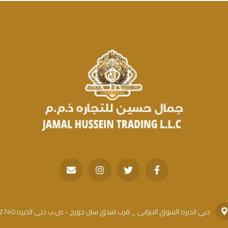
دبي الديره السوق الايراني _ قرب فندق سان جورج - ص.ب دبي الديره 42740