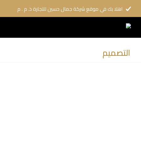
اهلا بك في موقع شركة جمال حسين للتجارة ذ. م . م
التصميم