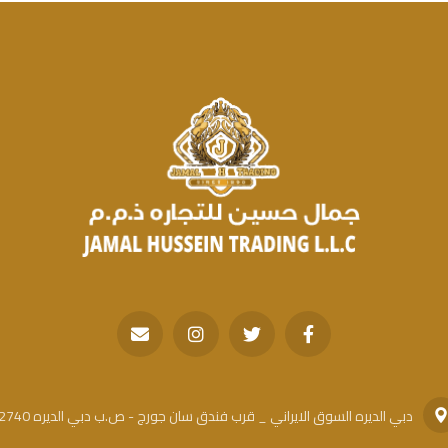
دبي الديره السوق الايراني _ قرب فندق سان جورج - ص.ب دبي الديره 42740