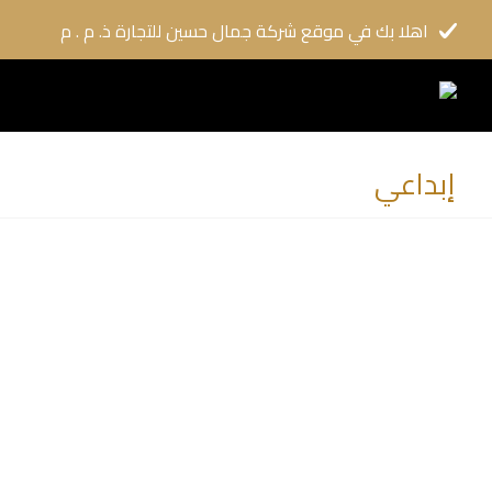
اهلا بك في موقع شركة جمال حسين للتجارة ذ. م . م
إبداعي