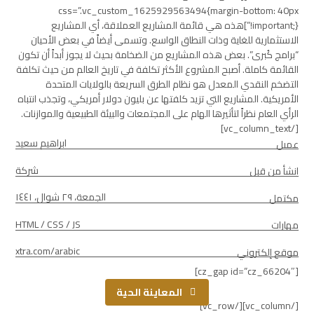
css=”.vc_custom_1625929563494{margin-bottom: 40px
!important;}”]هذه هي قائمة المشاريع العملاقة، أي المشاريع
الاستثمارية للغاية وذات النطاق الواسع. وتسمى أيضاً في بعض الأحيان
“برامج كُبرى”. بعض هذه المشاريع من الضخامة بحيث لا يجوز أبداً أن تكون
القائمة كاملة. أصبح المشروع الأكثر تكلفة في تاريخ العالم من حيث تكلفة
التضخم النقدي المعدل هو نظام الطرق السريعة بالولايات المتحدة
الأمريكية. المشاريع التي تزيد كلفتها عن بليون دولار أمريكي، وتجذب انتباه
الرأي العام نظراً لتأثيرها الهام على المجتمعات والبيئة الطبيعية والموازنات.
[/vc_column_text]
ابراهيم سعيد
عميل
شركة
انشأ من قبل
الجمعة، ٢٩ شوال، ١٤٤١
مكتمل
HTML / CSS / JS
مهارات
xtra.com/arabic
موقع إلكتروني
[cz_gap id=”cz_66204″]
المعاينة الحية
[/vc_column][/vc_row]